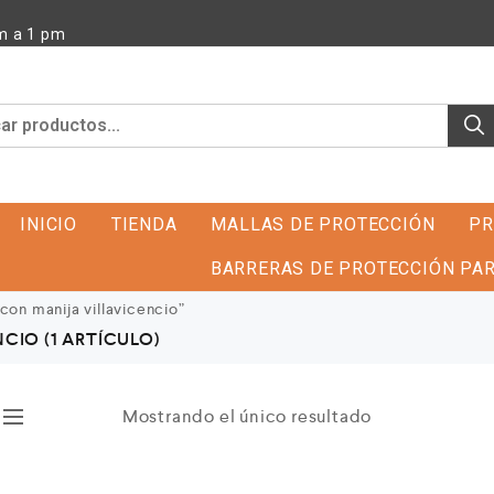
m a 1 pm
INICIO
TIENDA
MALLAS DE PROTECCIÓN
PR
BARRERAS DE PROTECCIÓN PAR
on manija villavicencio”
ENCIO
(1 ARTÍCULO)
Mostrando el único resultado