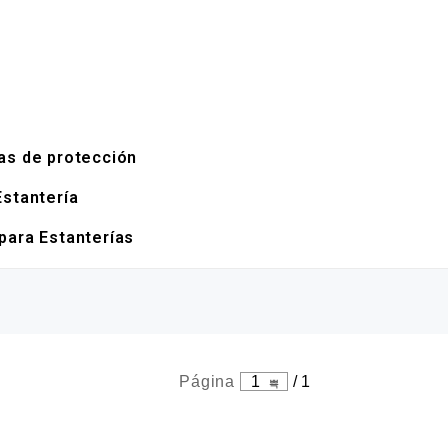
as de protección
Estantería
para Estanterías
Página
1
/
1