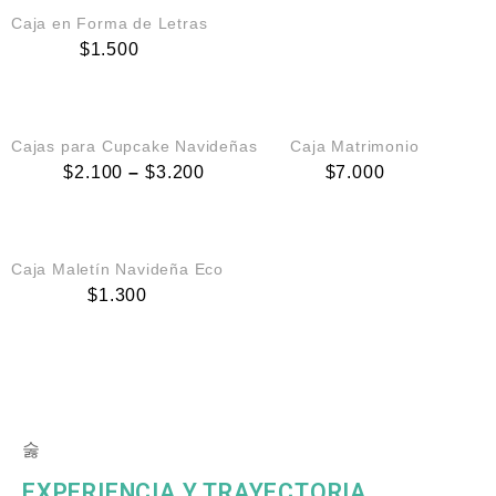
Caja en Forma de Letras
$
1.500
QUICK VIEW
QUICK VIEW
Cajas para Cupcake Navideñas
Caja Matrimonio
$
2.100
–
$
3.200
$
7.000
QUICK VIEW
Caja Maletín Navideña Eco
$
1.300
EXPERIENCIA Y TRAYECTORIA