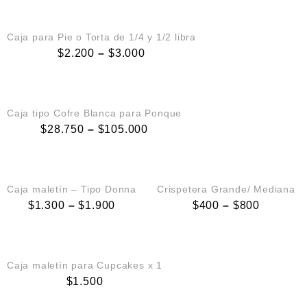
QUICK VIEW
Caja para Pie o Torta de 1/4 y 1/2 libra
$
2.200
–
$
3.000
QUICK VIEW
Caja tipo Cofre Blanca para Ponque
$
28.750
–
$
105.000
QUICK VIEW
QUICK VIEW
Caja maletín – Tipo Donna
Crispetera Grande/ Mediana
$
1.300
–
$
1.900
$
400
–
$
800
QUICK VIEW
OUT OF STOCK
Caja maletín para Cupcakes x 1
$
1.500