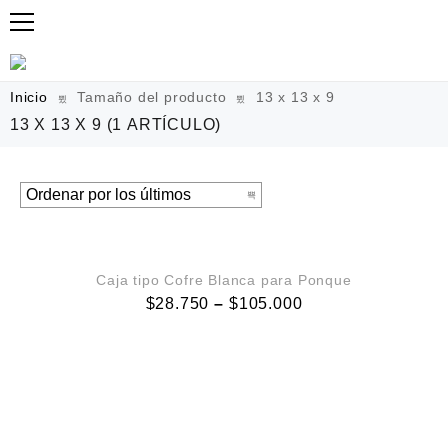
Inicio
Tamaño del producto
13 x 13 x 9
13 X 13 X 9
(1 ARTÍCULO)
VISTA RÁPIDA
Caja tipo Cofre Blanca para Ponque
$
28.750
–
$
105.000